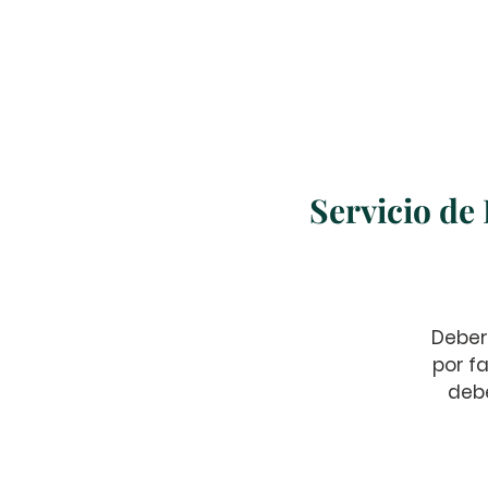
Home
About Us
Servicio de
Deber
por fa
debe