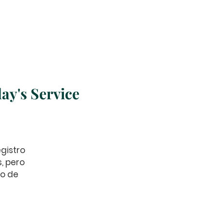
Church Online
More
ay's Service
gistro
s, pero
no de