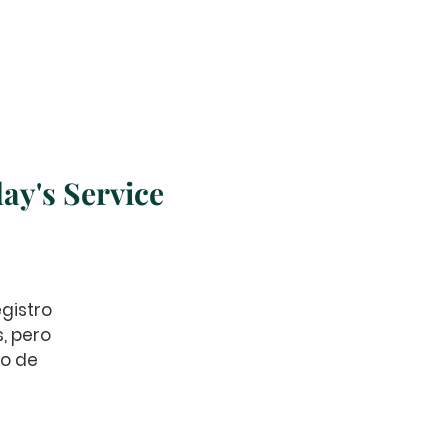
Church Online
More
ay's Service
gistro
s, pero
no de