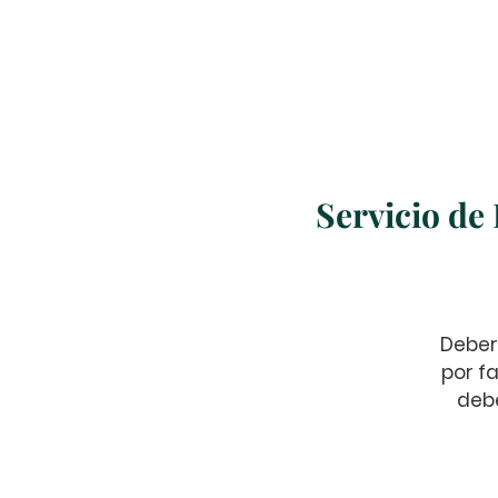
Home
About Us
Servicio de
Deber
por fa
debe