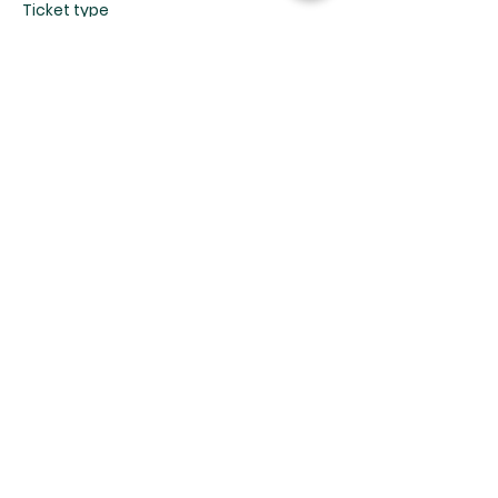
Ticket type
Servicio de Domingo (2°)
More info
Price
$0.00
Share This Event
8114 W 36th St, Little Rock, AR 72204 |
centrocristianodelittlerock@gmail.com
| Tel: