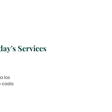
Church Online
More
day's Services
a los
de cada