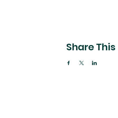
Share This
8114 W 36th St, Li