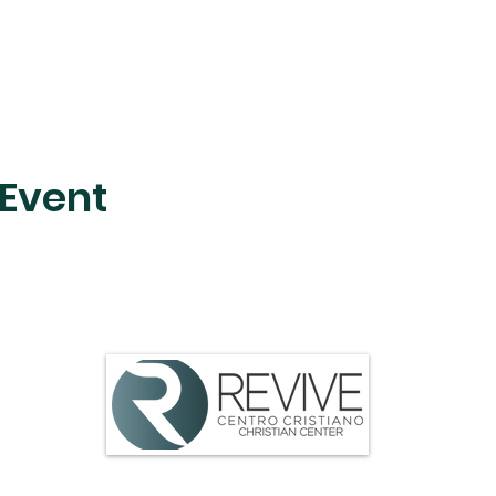
 Event
ttle Rock, AR 72204 |
centrocristianodelittlerock@gmail.com
| 