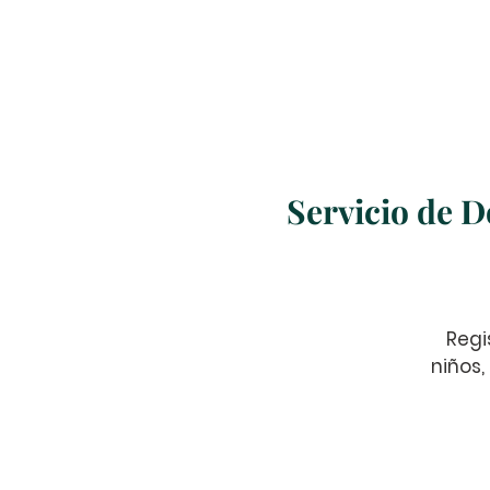
Home
About Us
Servicio de D
Regi
niños,