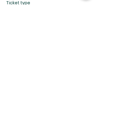
Ticket type
Servicio de Domingo (1°)
More info
Price
$0.00
Share This Event
8114 W 36th St, Little Rock, AR 72204 |
centrocristianodelittlerock@gmail.com
| Tel: